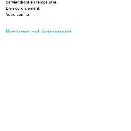
parviendront en temps utile.
Bien cordialement,
Votre comité
Partager cet événement
FORUM GENEVOIS DE LA
SÉCURITÉ – Boulevard du
Théâtre 4, 1204 Genève –
+41
22 819 91 11
-
fgs@ccig.ch
Forum Genevois de la Sécurité est
une association pour professionnels
idéalement située au carrefour des